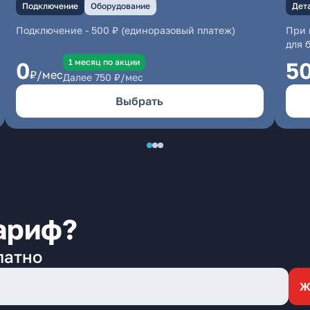
Подключение
Оборудование
Дет
Подключение
-
500 ₽ (единоразовый платеж)
При 
для 
1 месяц по акции
0
5
₽/мес
Далее
750
₽/мес
Выбрать
ариф?
латно
Ж