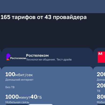
 165 тарифов от 43 провайдера
Ростелеком
Технологии общения. Тест-драйв
100
20
мбит/сек
Домашний интернет
Дома
20
Без ТВ
ТВ
1000
40
80
минут
ГБ
Мобильная связь
Мобил