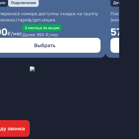
али
Подключение
Детали
Под
переносе номера доступны скидки на группу
Покупаете ро
близких/тариф/доп.опции.
(или кэшбэк 
2 месяцa по акции
00
575
₽/мес
₽/м
Далее
950
₽/мес
Выбрать
ду звонка