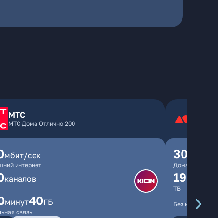
МТС
МТС Дома Отлично 200
0
300
мбит/сек
мбит/
шний интернет
Домашний инте
0
190
каналов
канал
ТВ
0
40
минут
ГБ
Без мобильной 
ьная связь