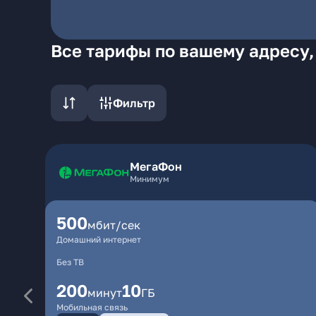
Все тарифы по вашему адресу,
Фильтр
МегаФон
Минимум
500
мбит/сек
Домашний интернет
Без ТВ
200
10
минут
ГБ
Мобильная связь