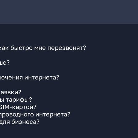
как быстро мне перезвонят?
ше?
ючения интернета?
заявки?
ны тарифы?
 SIM-картой?
 проводного интернета?
для бизнеса?