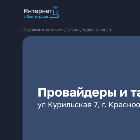
Подключить интернет
/
Улицы
/
Курильская
/
7
Провайдеры и т
ул Курильская 7, г. Красн