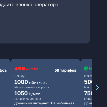
идайте звонка оператора
ифов
59 тарифов
Дом.ру
МегаФон
1000
500
мбит/сек
мбит/
Максимальная скорость
Максимальная 
1050
750
₽/мес
₽/мес
Минимальная цена
Минимальная ц
Домашний интернет, ТВ, мобильная
Домашний ин