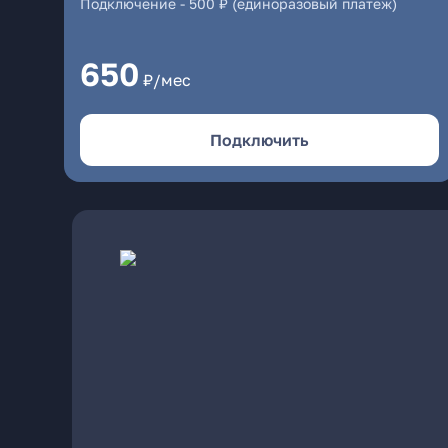
Подключение
-
500 ₽ (единоразовый платеж)
650
₽/мес
Подключить