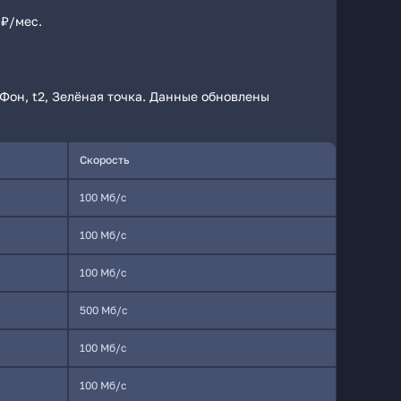
 ₽/мес.
Фон, t2, Зелёная точка. Данные обновлены
Скорость
100 Мб/с
100 Мб/с
100 Мб/с
500 Мб/с
100 Мб/с
100 Мб/с