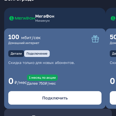
МегаФон
Минимум
100
5
мбит/сек
Домашний интернет
Дом
Детали
Подключение
Де
Скидка только для новых абонентов.
Ски
1 месяц по акции
0
0
₽/мес
Далее
750
₽/мес
Подключить