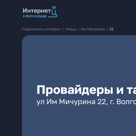
Подключить интернет
/
Улицы
/
Им Мичурина
/
22
Провайдеры и т
ул Им Мичурина 22, г. Волг