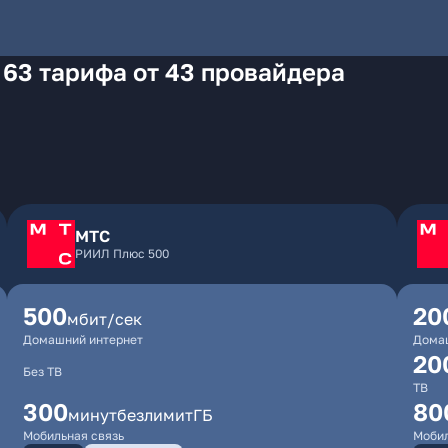
 63 тарифа от 43 провайдера
МТС
РИИЛ Плюс 500
500
20
мбит/сек
Домашний интернет
Дома
20
Без ТВ
ТВ
300
80
минут
безлимит
ГБ
Мобильная связь
Мобил