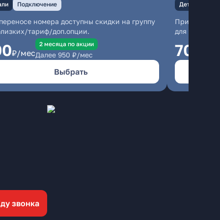
али
Подключение
Детали
Под
переносе номера доступны скидки на группу
При перенос
близких/тариф/доп.опции.
для близких
2 месяцa по акции
00
700
₽/мес
₽/м
Далее
950
₽/мес
Выбрать
ду звонка