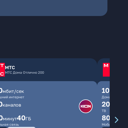
МТС
МТС
МТС Дома Отлично 200
МТС Д
0
1000
мбит/сек
мби
шний интернет
Домашний инте
0
200
каналов
канал
ТВ
0
40
800
минут
ГБ
мину
ьная связь
Мобильная свя