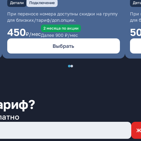
Детали
Подключение
Дет
При переносе номера доступны скидки на группу
При 
для близких/тариф/доп.опции.
для 
2 месяцa по акции
450
5
₽/мес
Далее
900
₽/мес
Выбрать
ариф?
латно
Ж