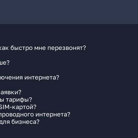
как быстро мне перезвонят?
ше?
ючения интернета?
заявки?
ны тарифы?
 SIM-картой?
 проводного интернета?
для бизнеса?