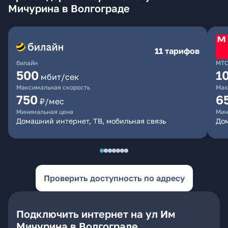
Мичурина в Волгограде
11 тарифов
билайн
МТ
500
1
мбит/сек
Максимальная скорость
Мак
750
6
₽/мес
Минимальная цена
Мин
Домашний интернет, ТВ, мобильная связь
Дом
Проверить доступность по адресу
Подключить интернет на ул Им
Мичурина в Волгограде