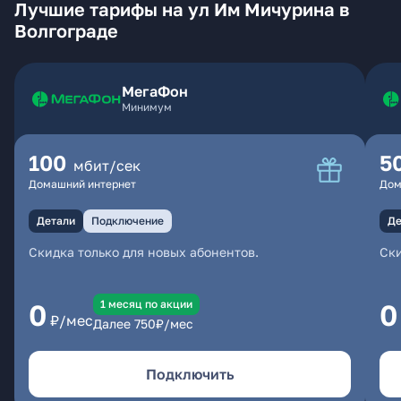
Лучшие тарифы на ул Им Мичурина в
Волгограде
МегаФон
Минимум
100
5
мбит/сек
Домашний интернет
Дом
Детали
Подключение
Де
Скидка только для новых абонентов.
Ски
1 месяц по акции
0
0
₽/мес
Далее
750
₽/мес
Подключить