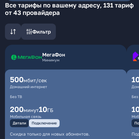
Все тарифы по вашему адресу, 131 тариф
от 43 провайдера
Фильтр
МегаФон
Минимум
500
1
мбит/сек
Домашний интернет
Дом
Без ТВ
Без
200
10
1
минут
ГБ
Мобильная связь
Моб
Детали
Подключение
По
Скидка только для новых абонентов.
По