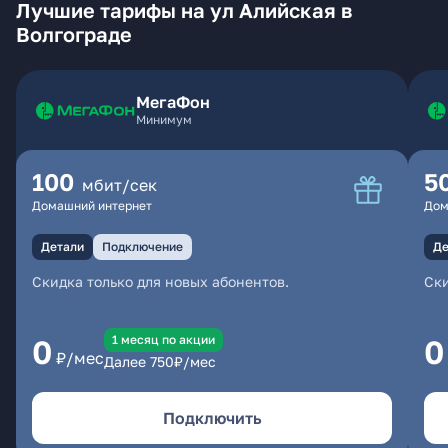
Лучшие тарифы на ул Алийская в
Волгограде
МегаФон
Минимум
100
5
мбит/сек
Домашний интернет
Дом
Детали
Подключение
Де
Скидка только для новых абонентов.
Ски
1 месяц по акции
0
0
₽/мес
Далее
750
₽/мес
Подключить