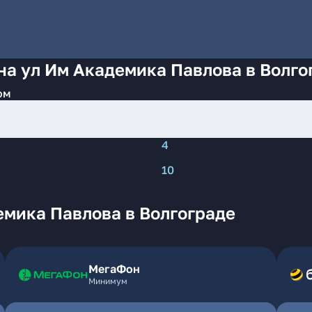
на ул Им Академика Павлова в Волго
ом
4
10
емика Павлова в Волгограде
МегаФон
Минимум