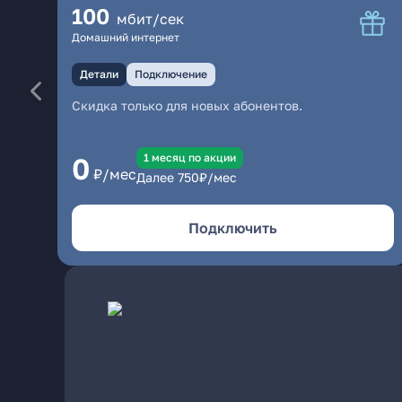
100
мбит/сек
Домашний интернет
Детали
Подключение
Скидка только для новых абонентов.
1 месяц по акции
0
₽/мес
Далее
750
₽/мес
Подключить