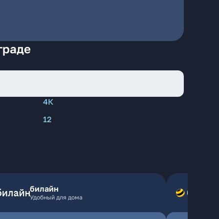
граде
4К
12
билайн
Удобный для дома