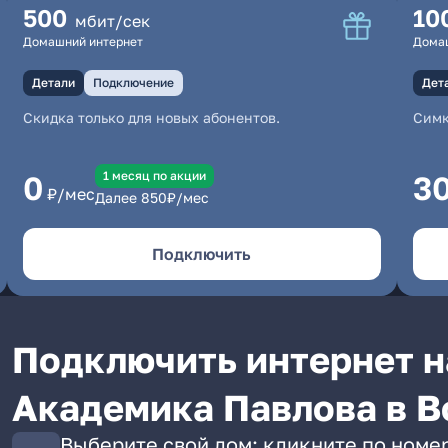
500
10
мбит/сек
Домашний интернет
Дома
Детали
Подключение
Дет
Скидка только для новых абонентов.
Симк
1 месяц по акции
0
3
₽/мес
Далее
850
₽/мес
Подключить
Подключить интернет н
Академика Павлова в В
Выберите свой дом: кликните по номе