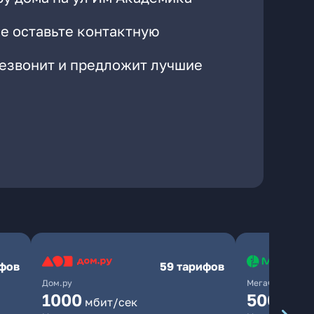
е оставьте контактную
резвонит и предложит лучшие
ифов
59 тарифов
Дом.ру
МегаФон
1000
500
мбит/сек
мбит/