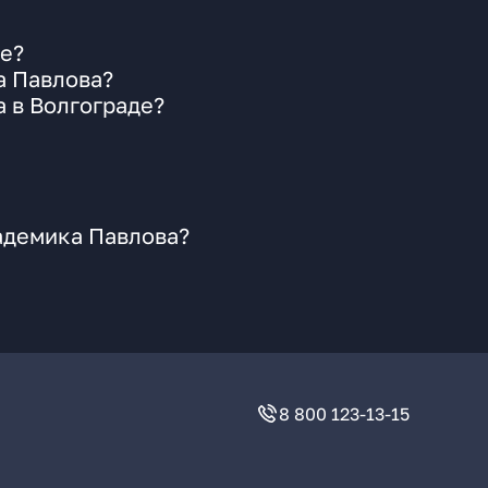
де?
а Павлова?
 в Волгограде?
адемика Павлова?
8 800 123-13-15