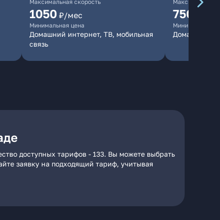
Максимальная скорость
Максимальная 
1050
750
₽/мес
₽/мес
Минимальная цена
Минимальная ц
Домашний интернет, ТВ, мобильная
Домашний ин
связь
аде
ство доступных тарифов - 133. Вы можете выбрать
дайте заявку на подходящий тариф, учитывая