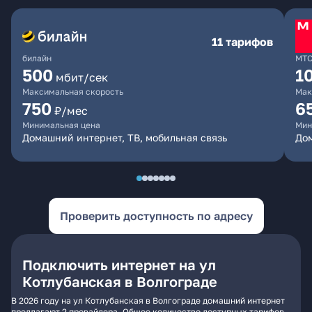
11 тарифов
билайн
МТ
500
1
мбит/сек
Максимальная скорость
Мак
750
6
₽/мес
Минимальная цена
Мин
Домашний интернет, ТВ, мобильная связь
Дом
Проверить доступность по адресу
Подключить интернет на ул
Котлубанская в Волгограде
В 2026 году на ул Котлубанская в Волгограде домашний интернет
предлагают 2 провайдера. Общее количество доступных тарифов -