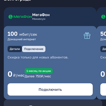
МегаФон
Минимум
100
5
мбит/сек
Домашний интернет
Дом
Детали
Подключение
Де
Скидка только для новых абонентов.
Ски
1 месяц по акции
0
0
₽/мес
Далее
750
₽/мес
Подключить