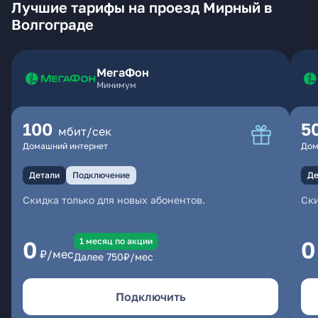
Лучшие тарифы на проезд Мирный в
Волгограде
МегаФон
Минимум
100
5
мбит/сек
Домашний интернет
Дом
Детали
Подключение
Де
Скидка только для новых абонентов.
Ски
1 месяц по акции
0
0
₽/мес
Далее
750
₽/мес
Подключить