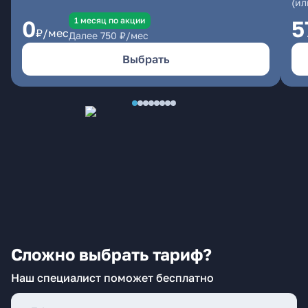
(ил
1 месяц по акции
0
5
₽/мес
Далее
750
₽/мес
Выбрать
Сложно выбрать тариф?
Наш специалист поможет бесплатно