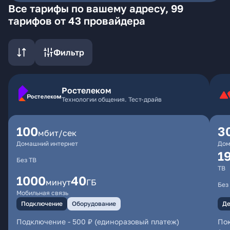
Все тарифы по вашему адресу, 99
тарифов от 43 провайдера
Фильтр
Ростелеком
Технологии общения. Тест-драйв
100
3
мбит/сек
Домашний интернет
Дом
1
Без ТВ
ТВ
1000
40
минут
ГБ
Без
Мобильная связь
Подключение
Оборудование
Де
Подключение
-
500 ₽ (единоразовый платеж)
Пок