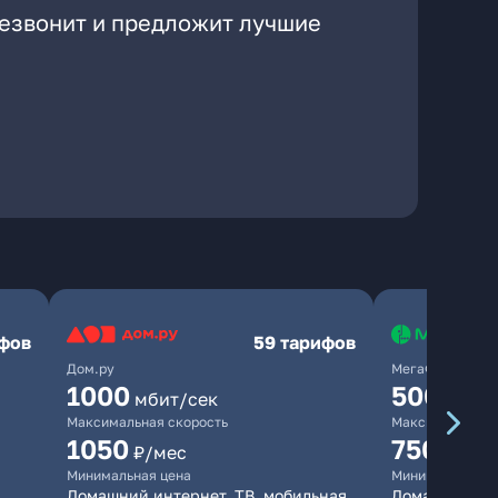
резвонит и предложит лучшие
ифов
59 тарифов
Дом.ру
МегаФон
1000
500
мбит/сек
мбит/
Максимальная скорость
Максимальная 
1050
750
₽/мес
₽/мес
Минимальная цена
Минимальная ц
Домашний интернет, ТВ, мобильная
Домашний ин