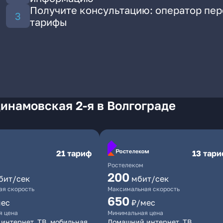
Получите консультацию: оператор пе
тарифы
инамовская 2-я в Волгограде
21 тариф
13 тар
Ростелеком
200
бит/сек
мбит/сек
я скорость
Максимальная скорость
650
мес
₽/мес
я цена
Минимальная цена
интернет, ТВ, мобильная
Домашний интернет, ТВ