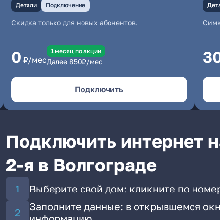
Детали
Подключение
Дет
Скидка только для новых абонентов.
Симк
1 месяц по акции
0
3
₽/мес
Далее
850
₽/мес
Подключить
Подключить интернет н
2-я в Волгограде
Выберите свой дом: кликните по номер
Заполните данные: в открывшемся окн
информацию