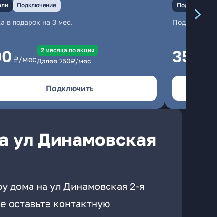
али
Подключение
Подключение
а в подарок на 3 мес.
Подключени
2 месяцa по акции
00
350
₽/мес
₽/м
Далее
750
₽/мес
Подключить
а ул Динамовская
у дома на ул Динамовская 2-я
е оставьте контактную