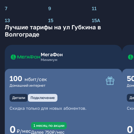
7
9
11
13
15
15А
Лучшие тарифы на ул Губкина в
Волгограде
МегаФон
Минимум
100
5
мбит/сек
Домашний интернет
Дом
Детали
Подключение
Де
Скидка только для новых абонентов.
Ски
1 месяц по акции
0
0
₽/мес
Далее
750
₽/мес