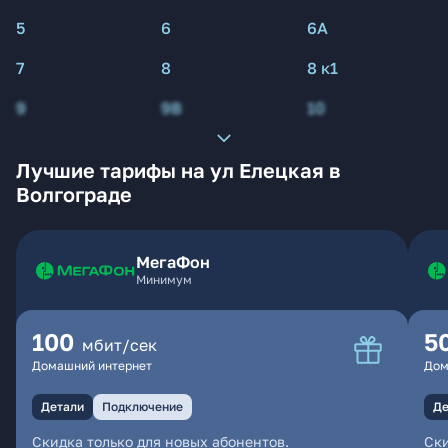
5
6
6А
7
8
8 к1
9
9В
10
Лучшие тарифы на ул Елецкая в
Волгограде
МегаФон
Минимум
100
5
мбит/сек
Домашний интернет
Дом
Детали
Подключение
Де
Скидка только для новых абонентов.
Ски