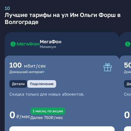
10
Лучшие тарифы на ул Им Ольги Форш в
Волгограде
МегаФон
Минимум
100
5
мбит/сек
Домашний интернет
Дом
Детали
Подключение
Де
Скидка только для новых абонентов.
Ски
1 месяц по акции
0
0
₽/мес
Далее
750
₽/мес