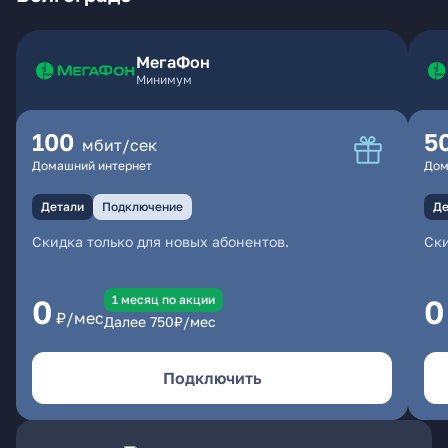
МегаФон
Минимум
100
5
мбит/сек
Домашний интернет
Дом
Детали
Подключение
Де
Скидка только для новых абонентов.
Ски
1 месяц по акции
0
0
₽/мес
Далее
750
₽/мес
Подключить