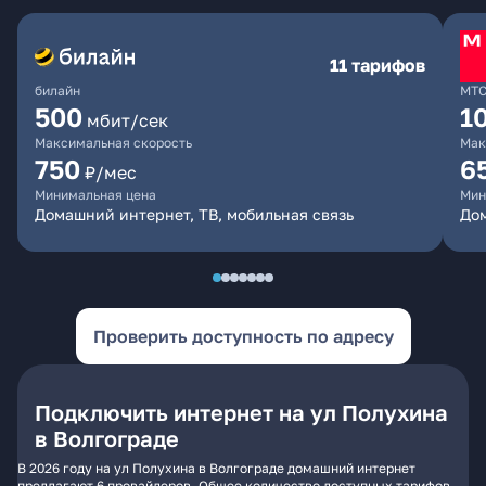
11 тарифов
билайн
МТ
500
1
мбит/сек
Максимальная скорость
Мак
750
6
₽/мес
Минимальная цена
Мин
Домашний интернет, ТВ, мобильная связь
Дом
Проверить доступность по адресу
Подключить интернет на ул Полухина
в Волгограде
В 2026 году на ул Полухина в Волгограде домашний интернет
предлагают 6 провайдеров. Общее количество доступных тарифов -