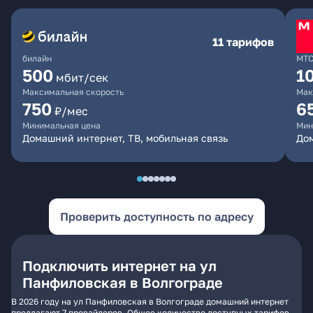
11 тарифов
билайн
МТ
500
1
мбит/сек
Максимальная скорость
Мак
750
6
₽/мес
Минимальная цена
Мин
Домашний интернет, ТВ, мобильная связь
Дом
Проверить доступность по адресу
Подключить интернет на ул
Панфиловская в Волгограде
В 2026 году на ул Панфиловская в Волгограде домашний интернет
предлагают 7 провайдеров. Общее количество доступных тарифов -