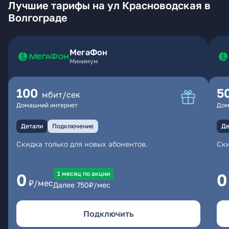
Лучшие тарифы на ул Красноводская в
Волгограде
МегаФон
Минимум
100
5
мбит/сек
Домашний интернет
Дом
Детали
Подключение
Де
Скидка только для новых абонентов.
Ски
1 месяц по акции
0
0
₽/мес
Далее
750
₽/мес
Подключить