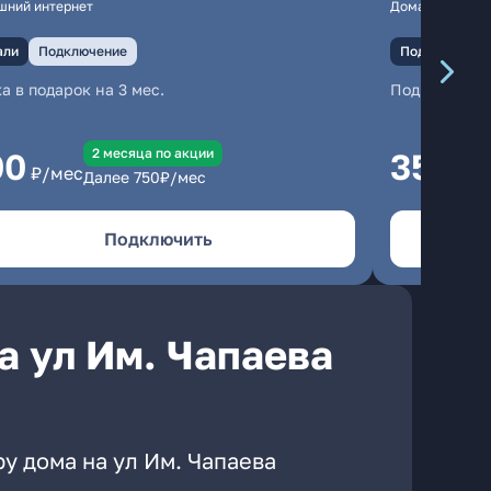
шний интернет
Домашний инте
али
Подключение
Подключение
а в подарок на 3 мес.
Подключени
2 месяцa по акции
00
350
₽/мес
₽/м
Далее
750
₽/мес
Подключить
а ул Им. Чапаева
у дома на ул Им. Чапаева