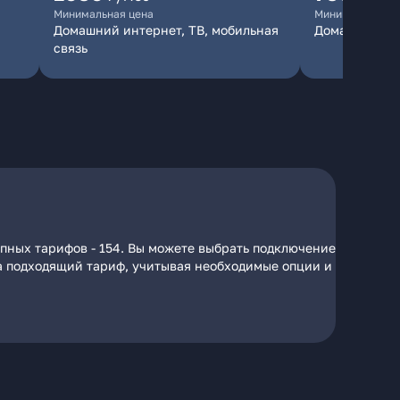
Минимальная цена
Минимальная ц
Домашний интернет, ТВ, мобильная
Домашний ин
связь
упных тарифов - 154. Вы можете выбрать подключение
 на подходящий тариф, учитывая необходимые опции и