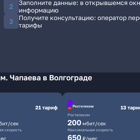
Заполните данные: в открывшемся окн
информацию
Получите консультацию: оператор пе
тарифы
м. Чапаева в Волгограде
21 тариф
13 тар
Ростелеком
200
бит/сек
мбит/сек
я скорость
Максимальная скорость
650
мес
₽/мес