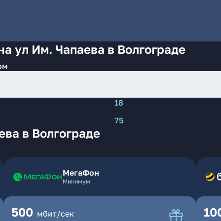
а ул Им. Чапаева в Волгограде
ом
18
75
ева в Волгограде
МегаФон
Минимум
500
10
мбит/сек