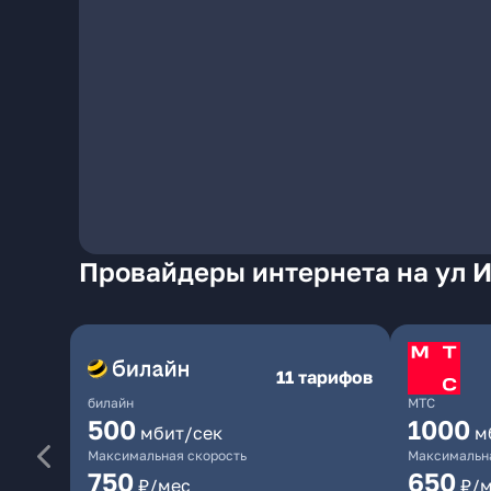
Провайдеры интернета на ул И
11 тарифов
билайн
МТС
500
1000
мбит/сек
м
Максимальная скорость
Максимальна
750
650
₽/мес
₽/