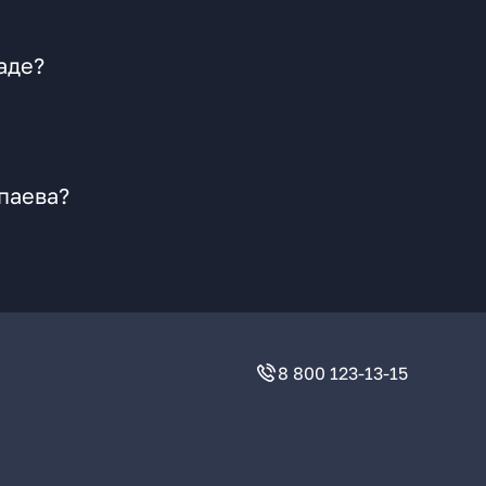
аде?
паева?
8 800 123-13-15