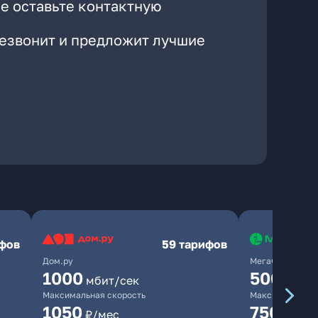
е оставьте контактную
резвонит и предложит лучшие
ифов
59 тарифов
Дом.ру
МегаФон
1000
500
мбит/сек
мбит/
Максимальная скорость
Максимальная 
1050
750
₽/мес
₽/мес