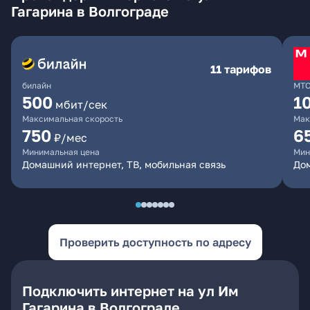
Гагарина в Волгограде
11 тарифов
билайн
МТ
500
1
мбит/сек
Максимальная скорость
Мак
750
6
₽/мес
Минимальная цена
Мин
Домашний интернет, ТВ, мобильная связь
Дом
Проверить доступность по адресу
Подключить интернет на ул Им
Гагарина в Волгограде