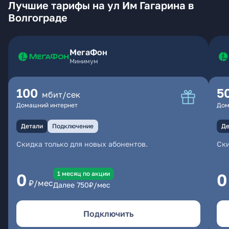
Лучшие тарифы на ул Им Гагарина в
Волгограде
МегаФон
Минимум
100
5
мбит/сек
Домашний интернет
Дом
Детали
Подключение
Де
Скидка только для новых абонентов.
Ски
1 месяц по акции
0
0
₽/мес
Далее
750
₽/мес
Подключить