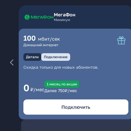
МегаФон
Минимум
100
мбит/сек
Домашний интернет
Детали
Подключение
Скидка только для новых абонентов.
1 месяц по акции
0
₽/мес
Далее
750
₽/мес
Подключить