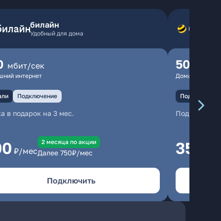
билайн
Удобный для дома
0
500
мбит/сек
мбит
шний интернет
Домашний инте
али
Подключение
Подключение
а в подарок на 3 мес.
Подключени
2 месяцa по акции
00
350
₽/мес
₽/м
Далее
750
₽/мес
Подключить