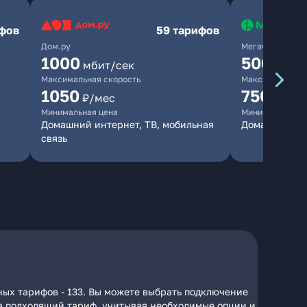
ифов
59 тарифов
Дом.ру
МегаФон
1000
500
мбит/сек
мбит/
Максимальная скорость
Максимальная 
1050
750
₽/мес
₽/мес
Минимальная цена
Минимальная ц
Домашний интернет, ТВ, мобильная
Домашний ин
связь
ных тарифов - 133. Вы можете выбрать подключение
 на подходящий тариф, учитывая необходимые опции и