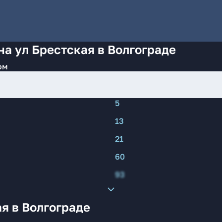
на ул Брестская в Волгограде
ом
5
13
21
60
93
я в Волгограде