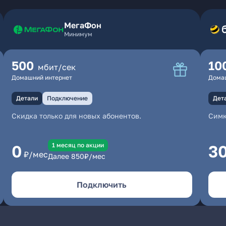
МегаФон
Минимум
500
10
мбит/сек
Домашний интернет
Дома
Детали
Подключение
Дет
Скидка только для новых абонентов.
Симк
1 месяц по акции
0
3
₽/мес
Далее
850
₽/мес
Подключить