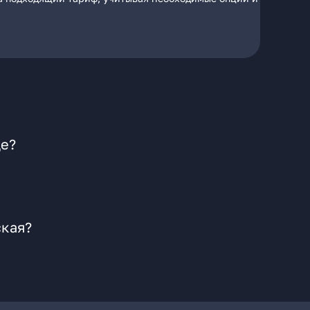
де?
ская?