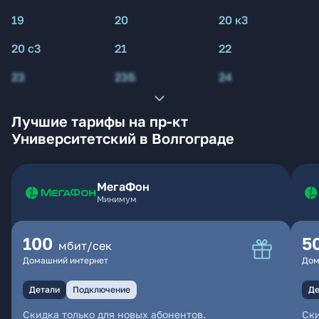
19
20
20 к3
20 с3
21
22
23
23Б
24
Лучшие тарифы на пр-кт
Университетский в Волгограде
МегаФон
Минимум
100
5
мбит/сек
Домашний интернет
Дом
Детали
Подключение
Де
Скидка только для новых абонентов.
Ски