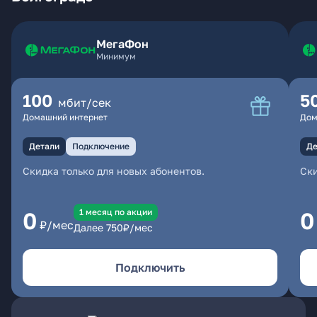
МегаФон
Минимум
100
5
мбит/сек
Домашний интернет
Дом
Детали
Подключение
Де
Скидка только для новых абонентов.
Ски
1 месяц по акции
0
0
₽/мес
Далее
750
₽/мес
Подключить