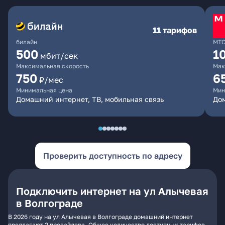
11 тарифов
билайн
МТ
500
1
мбит/сек
Максимальная скорость
Мак
750
6
₽/мес
Минимальная цена
Мин
Домашний интернет, ТВ, мобильная связь
Дом
Проверить доступность по адресу
Подключить интернет на ул Алычевая
в Волгограде
В 2026 году на ул Алычевая в Волгограде домашний интернет
предлагают 2 провайдера. Общее количество доступных тарифов -