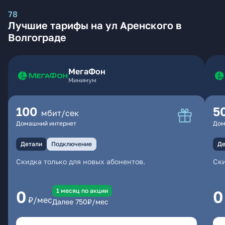
78
Лучшие тарифы на ул Аренского в
Волгограде
МегаФон
Минимум
100
5
мбит/сек
Домашний интернет
Дом
Детали
Подключение
Де
Скидка только для новых абонентов.
Ски
1 месяц по акции
0
0
₽/мес
Далее
750
₽/мес