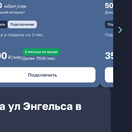
0
500
мбит/сек
мбит
шний интернет
Домашний инте
али
Подключение
Подключение
а в подарок на 3 мес.
Подключени
2 месяцa по акции
00
350
₽/мес
₽/м
Далее
750
₽/мес
Подключить
 ул Энгельса в