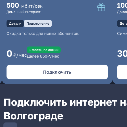
500
10
мбит/сек
Домашний интернет
Дома
Детали
Подключение
Дет
Скидка только для новых абонентов.
Симк
1 месяц по акции
0
3
₽/мес
Далее
850
₽/мес
Подключить
Подключить интернет на
Волгограде