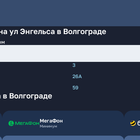
на ул Энгельса в Волгограде
ом
3
26А
59
 в Волгограде
МегаФон
Минимум