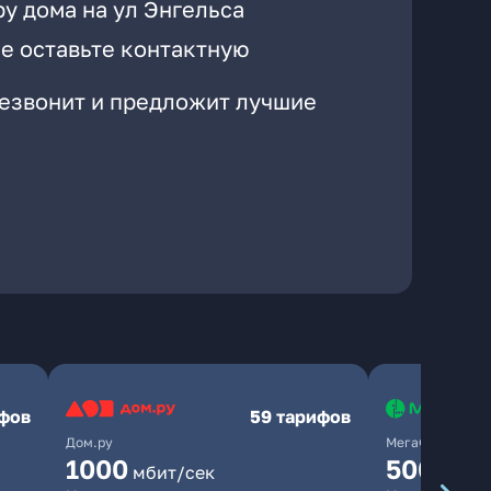
у дома на ул Энгельса
е оставьте контактную
резвонит и предложит лучшие
ифов
59 тарифов
Дом.ру
МегаФон
1000
500
мбит/сек
мбит/