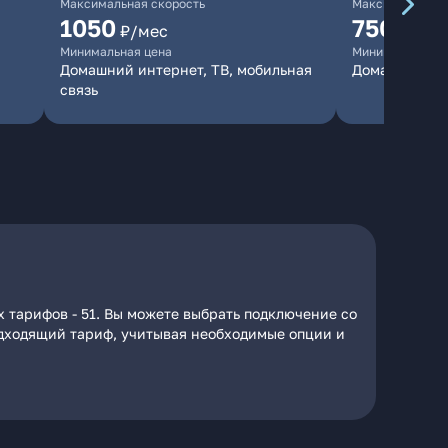
Максимальная скорость
Максимальная 
1050
750
₽/мес
₽/мес
Минимальная цена
Минимальная ц
Домашний интернет, ТВ, мобильная
Домашний ин
связь
х тарифов - 51. Вы можете выбрать подключение со
подходящий тариф, учитывая необходимые опции и