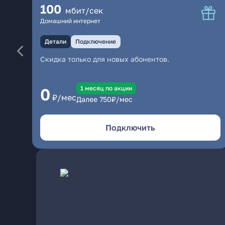
100
мбит/сек
Домашний интернет
Детали
Подключение
Скидка только для новых абонентов.
1 месяц по акции
0
₽/мес
Далее
750
₽/мес
Подключить