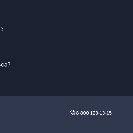
е?
ьса?
8 800 123-13-15