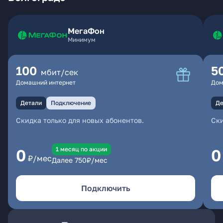
МегаФон
Минимум
100
5
мбит/сек
Домашний интернет
Дом
Детали
Подключение
Де
Скидка только для новых абонентов.
Ски
1 месяц по акции
0
0
₽/мес
Далее
750
₽/мес
Подключить