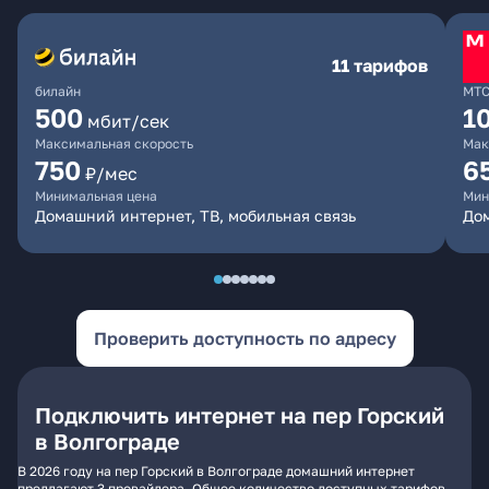
11 тарифов
билайн
МТ
500
1
мбит/сек
Максимальная скорость
Мак
750
6
₽/мес
Минимальная цена
Мин
Домашний интернет, ТВ, мобильная связь
Дом
Проверить доступность по адресу
Подключить интернет на пер Горский
в Волгограде
В 2026 году на пер Горский в Волгограде домашний интернет
предлагают 3 провайдера. Общее количество доступных тарифов -