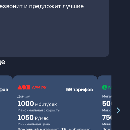
резвонит и предложит лучшие
де
ифов
59 тарифов
Дом.ру
МегаФон
1000
500
мбит/сек
мбит/
Максимальная скорость
Максимальная 
1050
750
₽/мес
₽/мес
Минимальная цена
Минимальная ц
Домашний интернет, ТВ, мобильная
Домашний ин