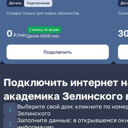
Детали
Подключение
Дет
Скидка только для новых абонентов.
Симк
1 месяц по акции
0
3
₽/мес
Далее
850
₽/мес
Подключить
Подключить интернет н
академика Зелинского 
Выберите свой дом: кликните по номе
Зелинского
Заполните данные: в открывшемся окн
информацию