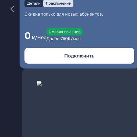
Детали
Подключение
Скидка только для новых абонентов.
1 месяц по акции
0
₽/мес
Далее
750
₽/мес
Подключить