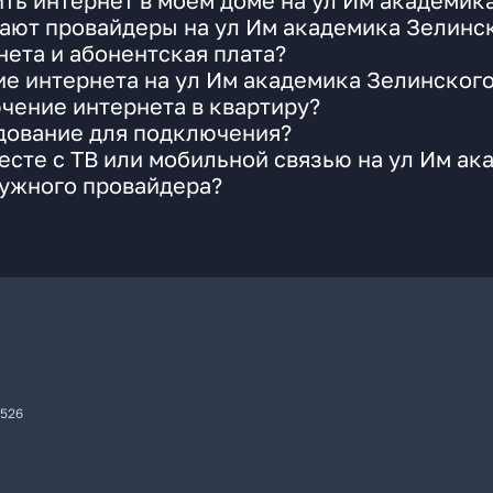
ть интернет в моем доме на ул Им академик
ают провайдеры на ул Им академика Зелинск
ета и абонентская плата?
ие интернета на ул Им академика Зелинског
чение интернета в квартиру?
удование для подключения?
сте с ТВ или мобильной связью на ул Им ак
нужного провайдера?
7526