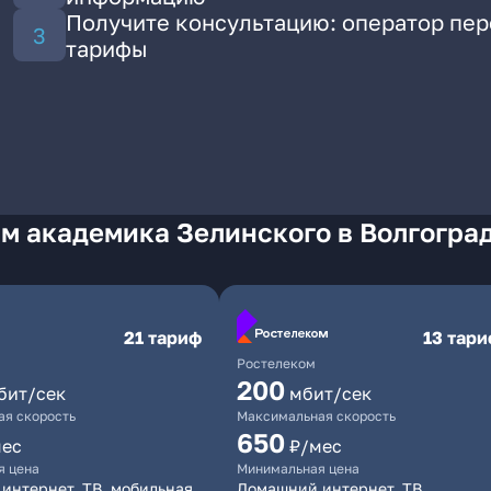
Получите консультацию: оператор пе
тарифы
м академика Зелинского в Волгогра
21 тариф
13 тар
Ростелеком
200
бит/сек
мбит/сек
я скорость
Максимальная скорость
650
мес
₽/мес
я цена
Минимальная цена
интернет, ТВ, мобильная
Домашний интернет, ТВ