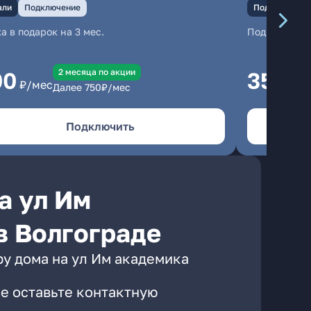
али
Подключение
Подключение
а в подарок на 3 мес.
Подключени
2 месяцa по акции
00
350
₽/мес
₽/м
Далее
750
₽/мес
Подключить
а ул Им
в Волгограде
ру дома на ул Им академика
е оставьте контактную