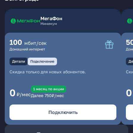
МегаФон
Минимум
100
5
мбит/сек
Домашний интернет
Дом
Детали
Подключение
Де
Скидка только для новых абонентов.
Ски
1 месяц по акции
0
0
₽/мес
Далее
750
₽/мес
Подключить