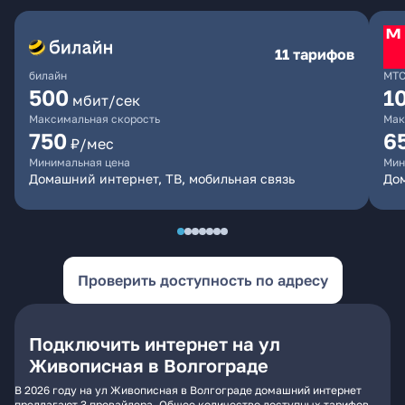
11 тарифов
билайн
МТ
500
1
мбит/сек
Максимальная скорость
Мак
750
6
₽/мес
Минимальная цена
Мин
Домашний интернет, ТВ, мобильная связь
Дом
Проверить доступность по адресу
Подключить интернет на ул
Живописная в Волгограде
В 2026 году на ул Живописная в Волгограде домашний интернет
предлагают 3 провайдера. Общее количество доступных тарифов -