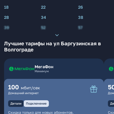
18
22
26
28
34
38
39
52
57
Лучшие тарифы на ул Баргузинская в
Волгограде
МегаФон
Минимум
100
5
мбит/сек
Домашний интернет
Дом
Детали
Подключение
Де
Скидка только для новых абонентов.
Ски