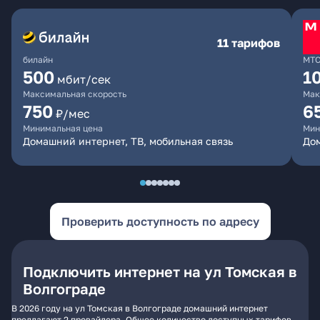
11 тарифов
билайн
МТ
500
1
мбит/сек
Максимальная скорость
Мак
750
6
₽/мес
Минимальная цена
Мин
Домашний интернет, ТВ, мобильная связь
Дом
Проверить доступность по адресу
Подключить интернет на ул Томская в
Волгограде
В 2026 году на ул Томская в Волгограде домашний интернет
предлагают 2 провайдера. Общее количество доступных тарифов -