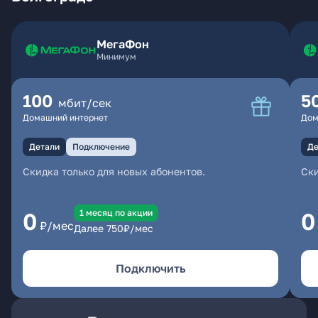
МегаФон
Минимум
100
5
мбит/сек
Домашний интернет
Дом
Детали
Подключение
Де
Скидка только для новых абонентов.
Ски
1 месяц по акции
0
0
₽/мес
Далее
750
₽/мес
Подключить