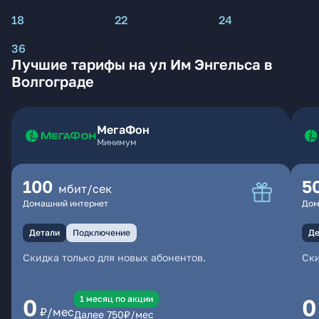
18
22
24
36
Лучшие тарифы на ул Им Энгельса в
Волгограде
МегаФон
Минимум
100
5
мбит/сек
Домашний интернет
Дом
Детали
Подключение
Де
Скидка только для новых абонентов.
Ски
1 месяц по акции
0
0
₽/мес
Далее
750
₽/мес