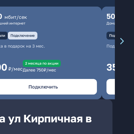
0
500
мбит/сек
мбит
шний интернет
Домашний инте
али
Подключение
Подключение
а в подарок на 3 мес.
Подключени
2 месяцa по акции
00
350
₽/мес
₽/м
Далее
750
₽/мес
Подключить
а ул Кирпичная в