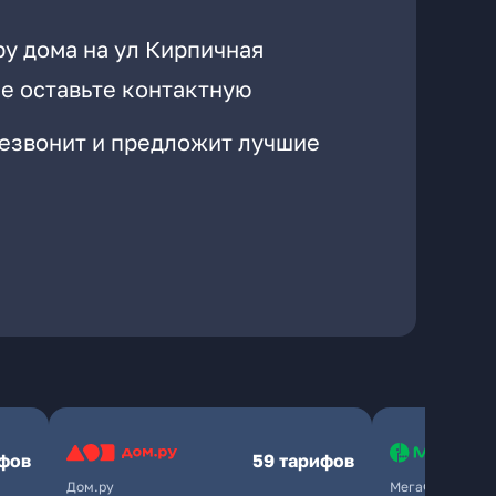
ру дома на ул Кирпичная
е оставьте контактную
резвонит и предложит лучшие
ифов
59 тарифов
Дом.ру
МегаФон