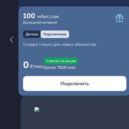
100
мбит/сек
Домашний интернет
Детали
Подключение
Скидка только для новых абонентов.
1 месяц по акции
0
₽/мес
Далее
750
₽/мес
Подключить