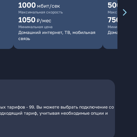
1000
500
мбит/сек
мбит/
Максимальная скорость
Максимальная 
1050
750
₽/мес
₽/мес
Минимальная цена
Минимальная ц
Домашний интернет, ТВ, мобильная
Домашний ин
связь
ых тарифов - 99. Вы можете выбрать подключение со
 подходящий тариф, учитывая необходимые опции и