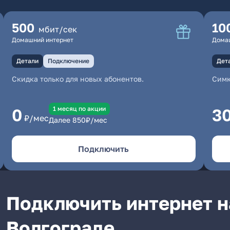
500
10
мбит/сек
Домашний интернет
Дома
Детали
Подключение
Дет
Скидка только для новых абонентов.
Симк
1 месяц по акции
0
3
₽/мес
Далее
850
₽/мес
Подключить
Подключить интернет н
Волгограде