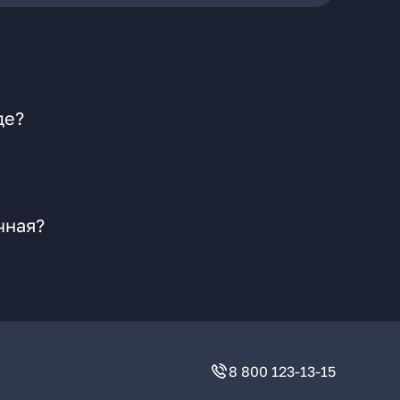
де?
чная?
8 800 123-13-15