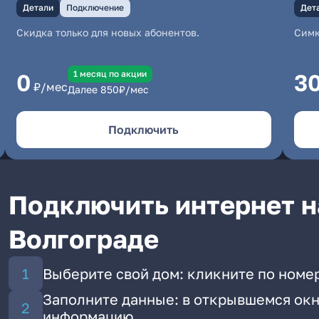
Детали
Подключение
Дет
Скидка только для новых абонентов.
Симк
1 месяц по акции
0
3
₽/мес
Далее
850
₽/мес
Подключить
Подключить интернет н
Волгограде
Выберите свой дом: кликните по номе
Заполните данные: в открывшемся окн
информацию