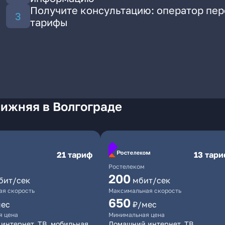
Получите консультацию: оператор пе
тарифы
Нижняя в Волгограде
21 тариф
13 тар
Ростелеком
200
бит/сек
мбит/сек
я скорость
Максимальная скорость
650
мес
₽/мес
я цена
Минимальная цена
интернет, ТВ, мобильная
Домашний интернет, ТВ