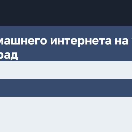
ашнего интернета на 
рад