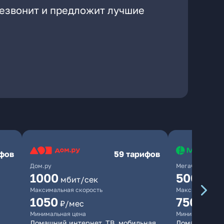
резвонит и предложит лучшие
ифов
59 тарифов
Дом.ру
МегаФон
1000
500
мбит/сек
мбит/
Максимальная скорость
Максимальная 
1050
750
₽/мес
₽/мес
Минимальная цена
Минимальная ц
Домашний интернет, ТВ, мобильная
Домашний ин