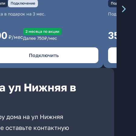
али
Подключение
Подключение
а в подарок на 3 мес.
Подключени
2 месяцa по акции
00
350
₽/мес
₽/м
Далее
750
₽/мес
Подключить
а ул Нижняя в
ру дома на ул Нижняя
е оставьте контактную