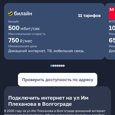
11 тарифов
билайн
МТ
500
1
мбит/сек
Максимальная скорость
Мак
750
6
₽/мес
Минимальная цена
Мин
Домашний интернет, ТВ, мобильная связь
Дом
Проверить доступность по адресу
Подключить интернет на ул Им
Плеханова в Волгограде
В 2026 году на ул Им Плеханова в Волгограде домашний интернет
предлагают 3 провайдера. Общее количество доступных тарифов -