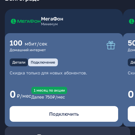
МегаФон
Минимум
100
5
мбит/сек
Домашний интернет
Дом
Детали
Подключение
Де
Скидка только для новых абонентов.
Ски
1 месяц по акции
0
0
₽/мес
Далее
750
₽/мес
Подключить