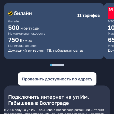
11 тарифов
билайн
МТ
500
1
мбит/сек
Максимальная скорость
Мак
750
6
₽/мес
Минимальная цена
Мин
Домашний интернет, ТВ, мобильная связь
Дом
Проверить доступность по адресу
Подключить интернет на ул Им.
Габышева в Волгограде
В 2026 году на ул Им. Габышева в Волгограде домашний интернет
предлагают 3 провайдера. Общее количество доступных тарифов -