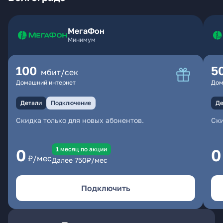
МегаФон
Минимум
100
5
мбит/сек
Домашний интернет
Дом
Детали
Подключение
Де
Скидка только для новых абонентов.
Ски
1 месяц по акции
0
0
₽/мес
Далее
750
₽/мес
Подключить