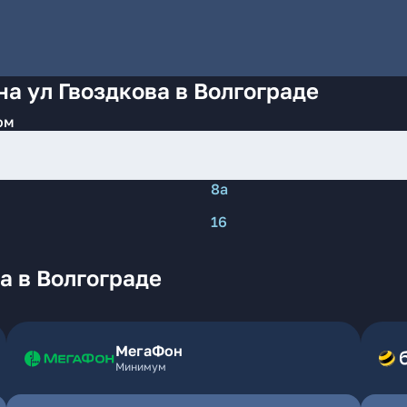
на ул Гвоздкова в Волгограде
ом
8а
16
а в Волгограде
МегаФон
Минимум