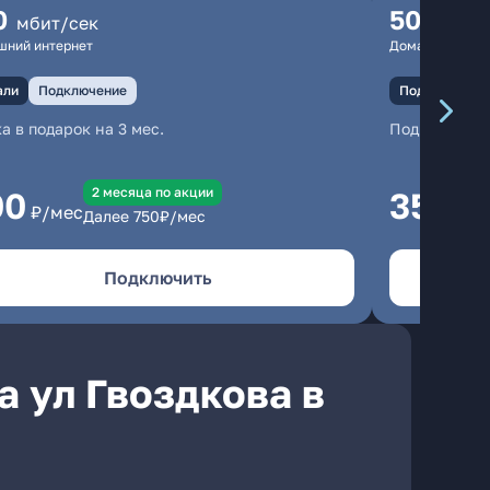
0
500
мбит/сек
мбит
шний интернет
Домашний инте
али
Подключение
Подключение
а в подарок на 3 мес.
Подключени
2 месяцa по акции
00
350
₽/мес
₽/м
Далее
750
₽/мес
Подключить
 ул Гвоздкова в