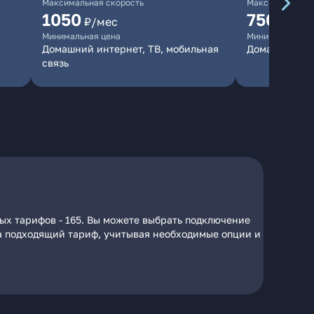
Максимальная скорость
Максимальная 
1050
750
₽/мес
₽/мес
Минимальная цена
Минимальная ц
Домашний интернет, ТВ, мобильная
Домашний ин
связь
ных тарифов - 165. Вы можете выбрать подключение
 на подходящий тариф, учитывая необходимые опции и