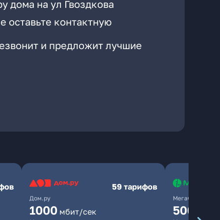
у дома на ул Гвоздкова
е оставьте контактную
резвонит и предложит лучшие
ифов
59 тарифов
Дом.ру
МегаФон
1000
500
мбит/сек
мбит/