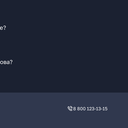
е?
кова?
8 800 123-13-15