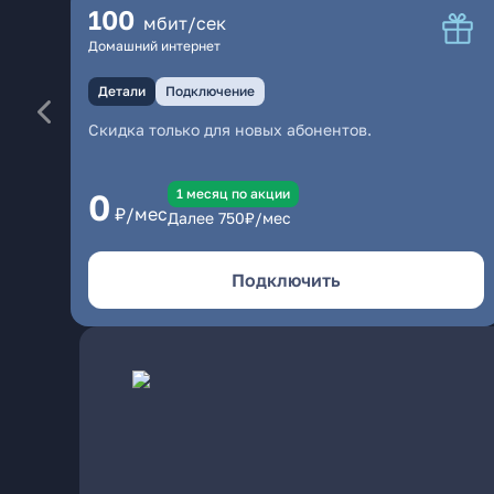
100
мбит/сек
Домашний интернет
Детали
Подключение
Скидка только для новых абонентов.
1 месяц по акции
0
₽/мес
Далее
750
₽/мес
Подключить