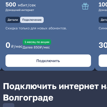
500
10
мбит/сек
Домашний интернет
Дома
Детали
Подключение
Дет
Скидка только для новых абонентов.
Симк
1 месяц по акции
0
3
₽/мес
Далее
850
₽/мес
Подключить
Подключить интернет на
Волгограде