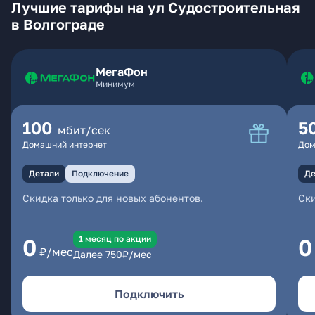
Лучшие тарифы на ул Судостроительная
в Волгограде
МегаФон
Минимум
100
5
мбит/сек
Домашний интернет
Дом
Детали
Подключение
Де
Скидка только для новых абонентов.
Ски
1 месяц по акции
0
0
₽/мес
Далее
750
₽/мес
Подключить