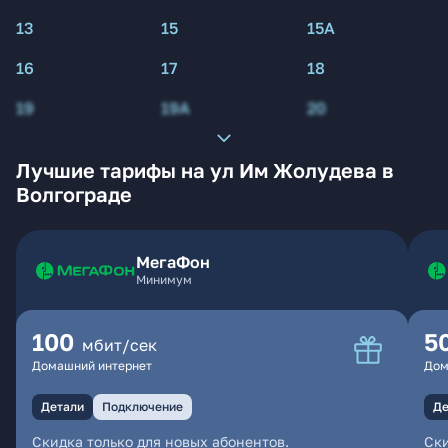
13
15
15А
16
17
18
19
19А
20
Лучшие тарифы на ул Им Жолудева в
Волгограде
МегаФон
Минимум
100
5
мбит/сек
Домашний интернет
Дом
Детали
Подключение
Де
Скидка только для новых абонентов.
Ски