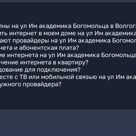
ны на ул Им академика Богомольца в Волго
ть интернет в моем доме на ул Им академик
ают провайдеры на ул Им академика Богомол
ета и абонентская плата?
ие интернета на ул Им академика Богомольц
чение интернета в квартиру?
удование для подключения?
сте с ТВ или мобильной связью на ул Им ак
нужного провайдера?