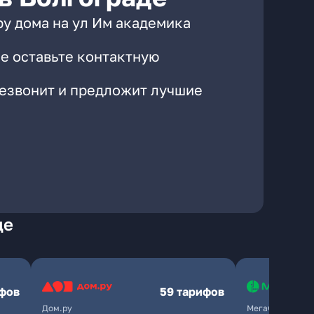
ру дома на ул Им академика
е оставьте контактную
резвонит и предложит лучшие
де
ифов
59 тарифов
Дом.ру
МегаФон