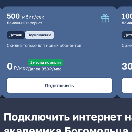
500
10
мбит/сек
Домашний интернет
Дома
Детали
Подключение
Дет
Скидка только для новых абонентов.
Симк
1 месяц по акции
0
3
₽/мес
Далее
850
₽/мес
Подключить
Подключить интернет н
академика Богомольца 