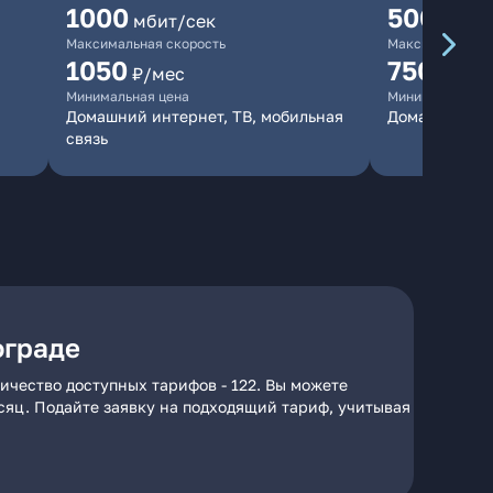
1000
500
мбит/сек
мбит/
Максимальная скорость
Максимальная 
1050
750
₽/мес
₽/мес
Минимальная цена
Минимальная ц
Домашний интернет, ТВ, мобильная
Домашний ин
связь
ограде
ичество доступных тарифов - 122. Вы можете
есяц. Подайте заявку на подходящий тариф, учитывая