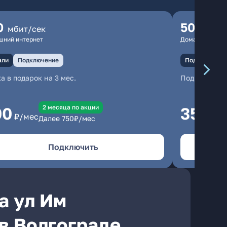
0
500
мбит/сек
мбит
шний интернет
Домашний инте
али
Подключение
Подключение
а в подарок на 3 мес.
Подключени
2 месяцa по акции
00
350
₽/мес
₽/м
Далее
750
₽/мес
Подключить
а ул Им
в Волгограде