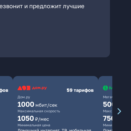
резвонит и предложит лучшие
ифов
59 тарифов
Дом.ру
МегаФон
1000
500
мбит/сек
мбит/
Максимальная скорость
Максимальная 
1050
750
₽/мес
₽/мес
Минимальная цена
Минимальная ц
Домашний интернет, ТВ, мобильная
Домашний ин