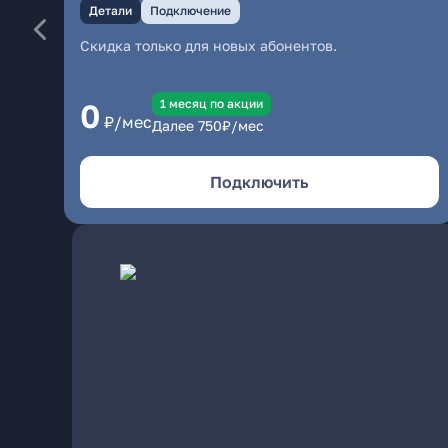
Детали
Подключение
Скидка только для новых абонентов.
1 месяц по акции
0
₽/мес
Далее
750
₽/мес
Подключить