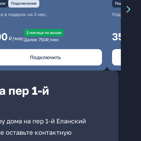
али
Подключение
Подключение
а в подарок на 3 мес.
Подключени
2 месяцa по акции
00
350
₽/мес
₽/м
Далее
750
₽/мес
Подключить
 пер 1-й
у дома на пер 1-й Еланский
е оставьте контактную