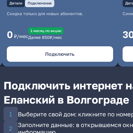
Детали
Подключение
Дет
Скидка только для новых абонентов.
Симк
1 месяц по акции
0
3
₽/мес
Далее
850
₽/мес
Подключить
Подключить интернет на
Еланский в Волгограде
Выберите свой дом: кликните по номер
Заполните данные: в открывшемся окн
информацию