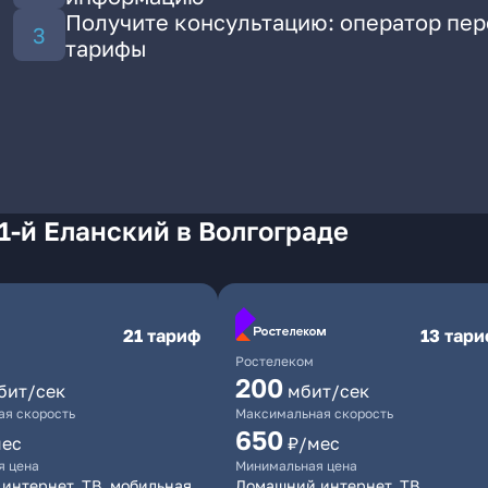
Получите консультацию: оператор пе
тарифы
1-й Еланский в Волгограде
21 тариф
13 тар
Ростелеком
200
бит/сек
мбит/сек
я скорость
Максимальная скорость
650
мес
₽/мес
я цена
Минимальная цена
интернет, ТВ, мобильная
Домашний интернет, ТВ