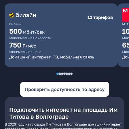
11 тарифов
билайн
МТ
500
1
мбит/сек
Максимальная скорость
Мак
750
6
₽/мес
Минимальная цена
Мин
Домашний интернет, ТВ, мобильная связь
Дом
Проверить доступность по адресу
Подключить интернет на площадь Им
Титова в Волгограде
В 2026 году на площадь Им Титова в Волгограде домашний интернет
предлагают 2 провайдера. Общее количество доступных тарифов -