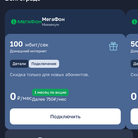
МегаФон
Минимум
100
5
мбит/сек
Домашний интернет
Дом
Детали
Подключение
Де
Скидка только для новых абонентов.
Ски
1 месяц по акции
0
0
₽/мес
Далее
750
₽/мес
Подключить