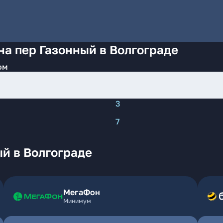
на пер Газонный в Волгограде
ом
3
7
й в Волгограде
МегаФон
Минимум