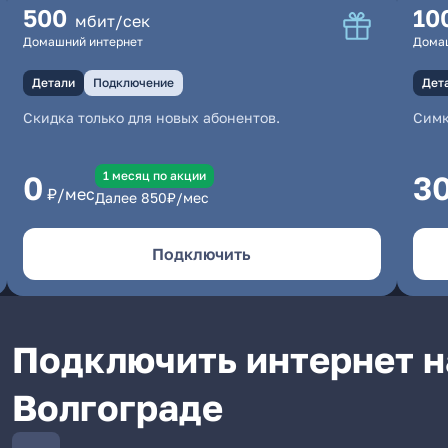
500
10
мбит/сек
Домашний интернет
Дома
Детали
Подключение
Дет
Скидка только для новых абонентов.
Симк
1 месяц по акции
0
3
₽/мес
Далее
850
₽/мес
Подключить
Подключить интернет н
Волгограде