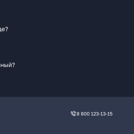
де?
нный?
8 800 123-13-15