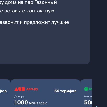
ру дома на пер Газонный
е оставьте контактную
резвонит и предложит лучшие
ифов
59 тарифов
Дом.ру
МегаФон
1000
500
мбит/сек
мбит/