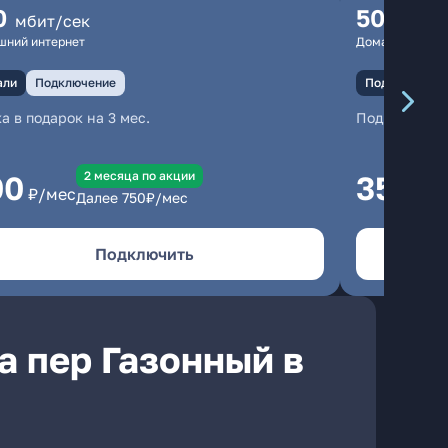
0
500
мбит/сек
мбит
шний интернет
Домашний инте
али
Подключение
Подключение
а в подарок на 3 мес.
Подключени
2 месяцa по акции
00
350
₽/мес
₽/м
Далее
750
₽/мес
Подключить
а пер Газонный в