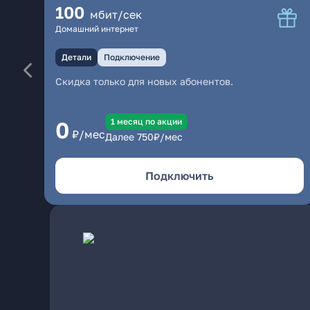
100
мбит/сек
Домашний интернет
Детали
Подключение
Скидка только для новых абонентов.
1 месяц по акции
0
₽/мес
Далее
750
₽/мес
Подключить