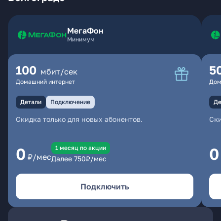
МегаФон
Минимум
100
5
мбит/сек
Домашний интернет
Дом
Детали
Подключение
Де
Скидка только для новых абонентов.
Ски
1 месяц по акции
0
0
₽/мес
Далее
750
₽/мес
Подключить