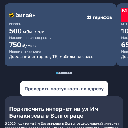
11 тарифов
билайн
МТ
500
1
мбит/сек
Максимальная скорость
Мак
750
6
₽/мес
Минимальная цена
Мин
Домашний интернет, ТВ, мобильная связь
Дом
Проверить доступность по адресу
Подключить интернет на ул Им
Балакирева в Волгограде
В 2026 году на ул Им Балакирева в Волгограде домашний интернет
предлагают 6 провайдеров. Общее количество доступных тарифов -