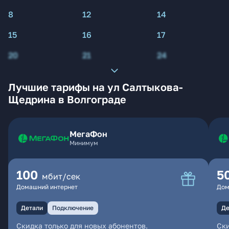
8
12
14
15
16
17
20
21
24
Лучшие тарифы на ул Салтыкова-
Щедрина в Волгограде
МегаФон
Минимум
100
5
мбит/сек
Домашний интернет
Дом
Детали
Подключение
Де
Скидка только для новых абонентов.
Ски