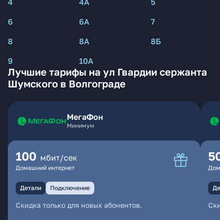
4
4А
5
6
6А
7
8
8А
8Б
9
10А
Лучшие тарифы на ул Гвардии сержанта
Шумского в Волгограде
МегаФон
Минимум
100
5
мбит/сек
Домашний интернет
Дом
Детали
Подключение
Де
Скидка только для новых абонентов.
Ски