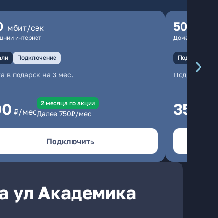
0
500
мбит/сек
мбит
шний интернет
Домашний инте
али
Подключение
Подключение
а в подарок на 3 мес.
Подключени
2 месяцa по акции
00
350
₽/мес
₽/м
Далее
750
₽/мес
Подключить
а ул Академика