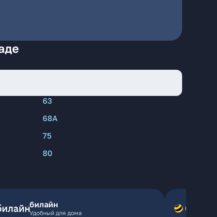
аде
63
68А
75
80
билайн
Удобный для дома