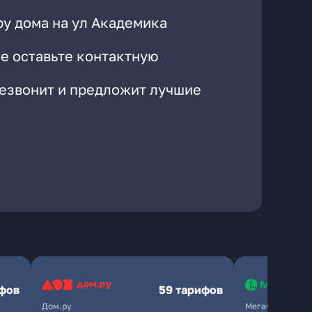
ру дома на ул Академика
е оставьте контактную
резвонит и предложит лучшие
ифов
59 тарифов
Дом.ру
МегаФон