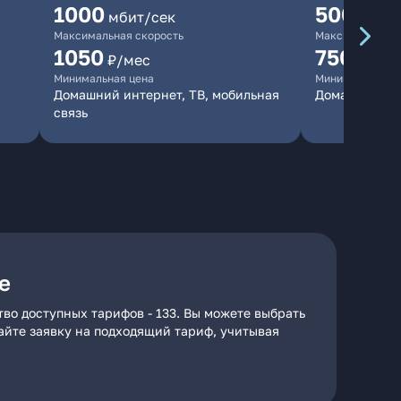
1000
500
мбит/сек
мбит/
Максимальная скорость
Максимальная 
1050
750
₽/мес
₽/мес
Минимальная цена
Минимальная ц
Домашний интернет, ТВ, мобильная
Домашний ин
связь
е
во доступных тарифов - 133. Вы можете выбрать
дайте заявку на подходящий тариф, учитывая