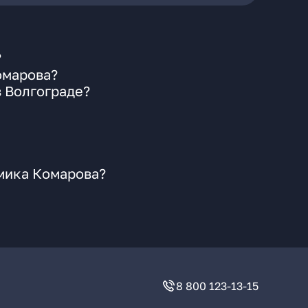
?
омарова?
 Волгограде?
емика Комарова?
8 800 123-13-15