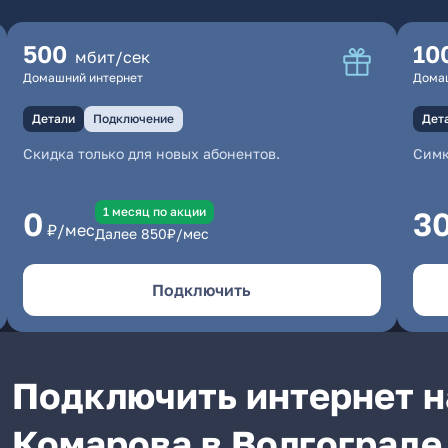
500
10
мбит/сек
Домашний интернет
Дома
Детали
Подключение
Дет
Скидка только для новых абонентов.
Симк
1 месяц по акции
0
3
₽/мес
Далее
850
₽/мес
Подключить
Подключить интернет н
Комарова в Волгограде