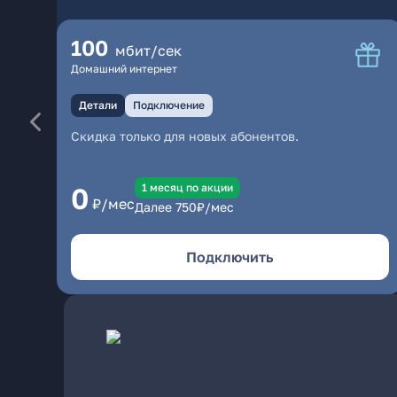
100
мбит/сек
Домашний интернет
Детали
Подключение
Скидка только для новых абонентов.
1 месяц по акции
0
₽/мес
Далее
750
₽/мес
Подключить