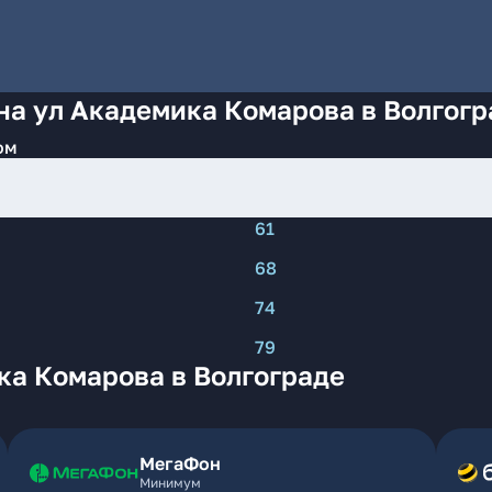
на ул Академика Комарова в Волгогр
ом
61
68
74
79
ка Комарова в Волгограде
МегаФон
Минимум