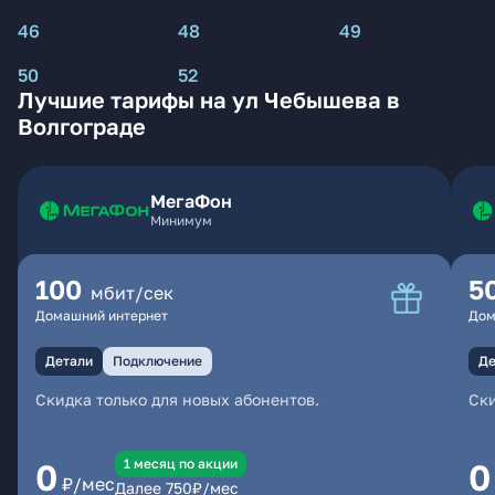
46
48
49
50
52
Лучшие тарифы на ул Чебышева в
Волгограде
МегаФон
Минимум
100
5
мбит/сек
Домашний интернет
Дом
Детали
Подключение
Де
Скидка только для новых абонентов.
Ски
1 месяц по акции
0
0
₽/мес
Далее
750
₽/мес