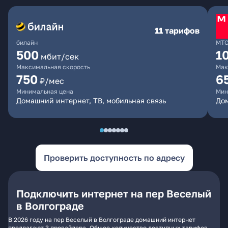
11 тарифов
билайн
МТ
500
1
мбит/сек
Максимальная скорость
Мак
750
6
₽/мес
Минимальная цена
Мин
Домашний интернет, ТВ, мобильная связь
Дом
Проверить доступность по адресу
Подключить интернет на пер Веселый
в Волгограде
В 2026 году на пер Веселый в Волгограде домашний интернет
предлагают 3 провайдера. Общее количество доступных тарифов -