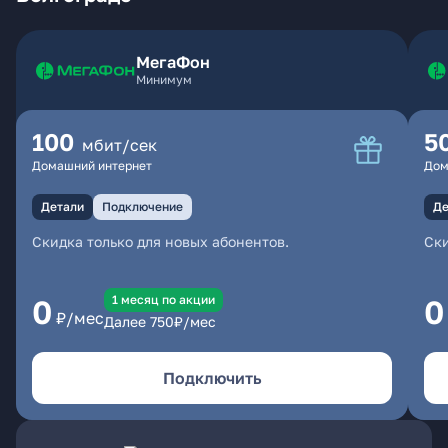
МегаФон
Минимум
100
5
мбит/сек
Домашний интернет
Дом
Детали
Подключение
Де
Скидка только для новых абонентов.
Ски
1 месяц по акции
0
0
₽/мес
Далее
750
₽/мес
Подключить