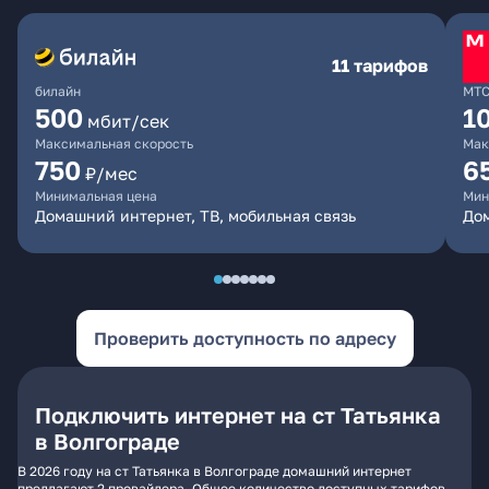
11 тарифов
билайн
МТ
500
1
мбит/сек
Максимальная скорость
Мак
750
6
₽/мес
Минимальная цена
Мин
Домашний интернет, ТВ, мобильная связь
Дом
Проверить доступность по адресу
Подключить интернет на ст Татьянка
в Волгограде
В 2026 году на ст Татьянка в Волгограде домашний интернет
предлагают 2 провайдера. Общее количество доступных тарифов -