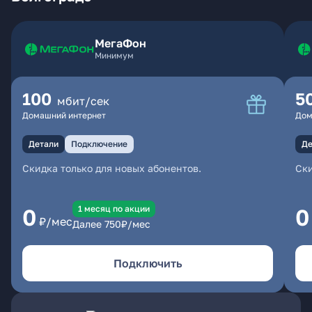
МегаФон
Минимум
100
5
мбит/сек
Домашний интернет
Дом
Детали
Подключение
Де
Скидка только для новых абонентов.
Ски
1 месяц по акции
0
0
₽/мес
Далее
750
₽/мес
Подключить