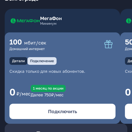
МегаФон
Минимум
100
5
мбит/сек
Домашний интернет
Дом
Детали
Подключение
Де
Скидка только для новых абонентов.
Ски
1 месяц по акции
0
0
₽/мес
Далее
750
₽/мес
Подключить