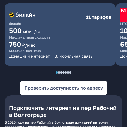
11 тарифов
билайн
МТ
500
1
мбит/сек
Максимальная скорость
Мак
750
6
₽/мес
Минимальная цена
Мин
Домашний интернет, ТВ, мобильная связь
Дом
Проверить доступность по адресу
Подключить интернет на пер Рабочий
в Волгограде
В 2026 году на пер Рабочий в Волгограде домашний интернет
предлагают 3 провайдера. Общее количество доступных тарифов -